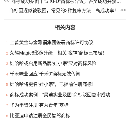
商标成功案例丨“SIXFU”商标被异议，答辩成功并获准注册！
商标因近似被驳回，常见的3种复审方法！高成功率！
相关内容
上善黄金与金雅福集团签署商标许可协议
1
荣耀Magic8影像升级，相关“夜神”商标已布局！
2
娃哈哈或启用新品牌“娃小宗”应对商标风险
3
千禾味业回应“千禾0”商标无效传闻
4
娃哈哈将更名“娃小宗”，已提前注册商标！
5
商标成功案例丨“昊迪实业及图”商标驳回复审成功
6
华为申请注册“有为青年”商标
7
比亚迪申请注册全民智驾商标
8